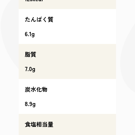
たんぱく質
6.1g
脂質
7.0g
炭水化物
8.9g
食塩相当量