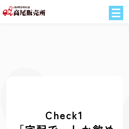
Check1
「宅配で」しか飲め