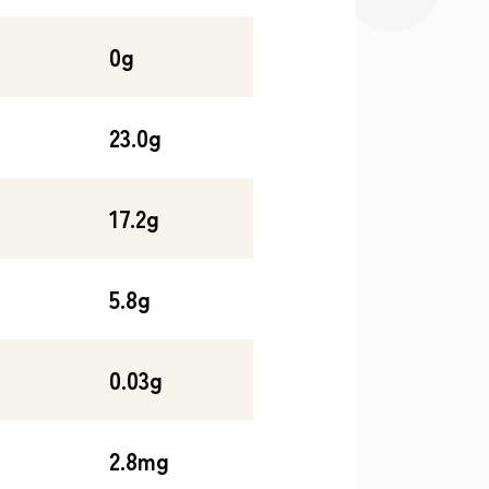
0g
23.0g
17.2g
5.8g
0.03g
2.8mg